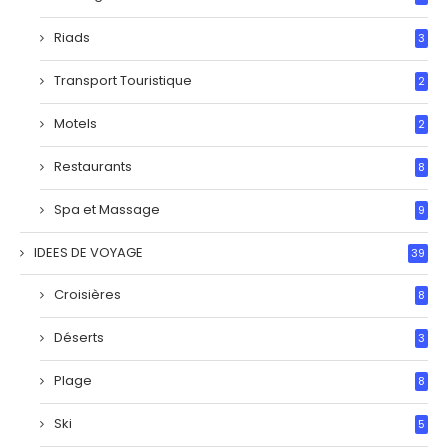
Riads
3
Transport Touristique
2
Motels
2
Restaurants
8
Spa et Massage
9
IDEES DE VOYAGE
39
Croisières
8
Déserts
3
Plage
8
Ski
5