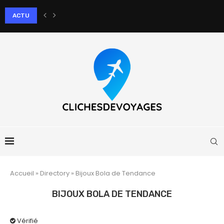
ACTU
Comment le massage aux pierres chaudes apaise-t-il les douleurs artic
Accueil
»
Directory
»
Bijoux Bola de Tendance
BIJOUX BOLA DE TENDANCE
Vérifié