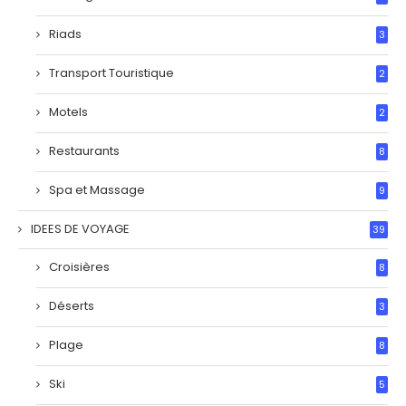
Riads
3
Transport Touristique
2
Motels
2
Restaurants
8
Spa et Massage
9
IDEES DE VOYAGE
39
Croisières
8
Déserts
3
Plage
8
Ski
5