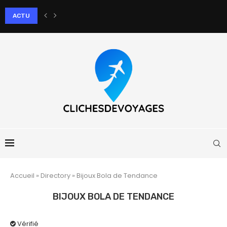
ACTU
Comment le massage aux pierres chaudes apaise-t-il les douleurs artic
Accueil
»
Directory
»
Bijoux Bola de Tendance
BIJOUX BOLA DE TENDANCE
Vérifié