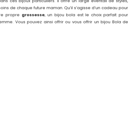
ans ces bijoux particuliers. Il offre un large éventail de styles,
esoins de chaque future maman. Qu’il s’agisse d’un cadeau pour
tre propre
grossesse
, un bijou bola est le choix parfait pour
me. Vous pouvez ainsi offrir ou vous offrir un bijou Bola de