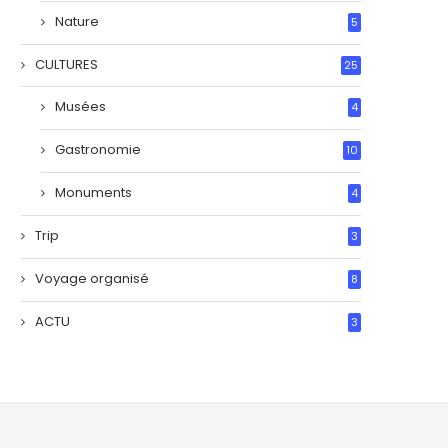
Nature
5
CULTURES
25
Musées
4
Gastronomie
10
Monuments
4
Trip
3
Voyage organisé
8
ACTU
3