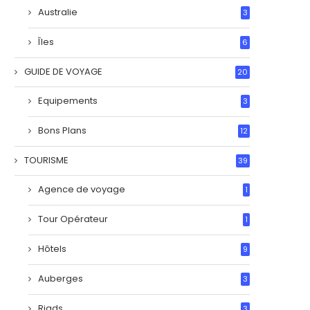
Australie
3
Îles
6
GUIDE DE VOYAGE
20
Equipements
3
Bons Plans
12
TOURISME
39
Agence de voyage
1
Tour Opérateur
1
Hôtels
9
Auberges
3
Riads
3