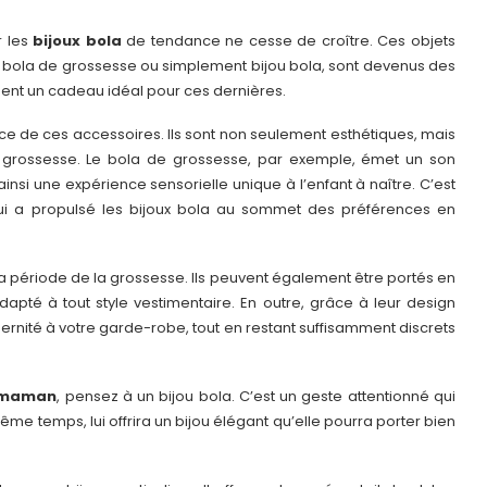
r les
bijoux bola
de tendance ne cesse de croître. Ces objets
 bola de grossesse ou simplement bijou bola, sont devenus des
ent un cadeau idéal pour ces dernières.
nce de ces accessoires. Ils sont non seulement esthétiques, mais
a grossesse. Le bola de grossesse, par exemple, émet un son
nsi une expérience sensorielle unique à l’enfant à naître. C’est
qui a propulsé les bijoux bola au sommet des préférences en
la période de la grossesse. Ils peuvent également être portés en
adapté à tout style vestimentaire. En outre, grâce à leur design
dernité à votre garde-robe, tout en restant suffisamment discrets
 maman
, pensez à un bijou bola. C’est un geste attentionné qui
me temps, lui offrira un bijou élégant qu’elle pourra porter bien