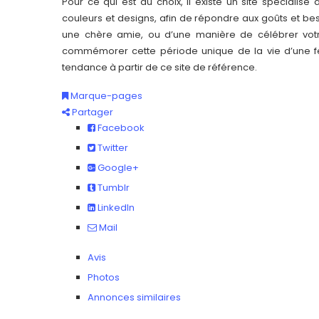
Pour ce qui est du choix, il existe un site spécialisé d
couleurs et designs, afin de répondre aux goûts et b
une chère amie, ou d’une manière de célébrer vo
commémorer cette période unique de la vie d’une fem
tendance à partir de ce site de référence.
Marque-pages
Partager
Facebook
Twitter
Google+
Tumblr
LinkedIn
Mail
Avis
Photos
Annonces similaires