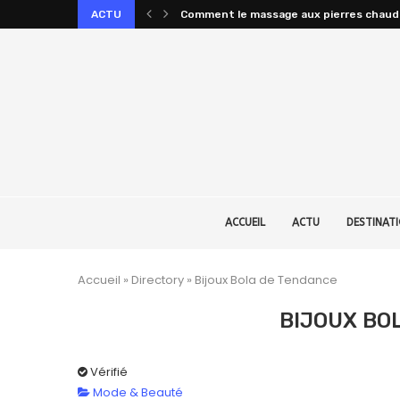
ACTU
Comment le massage aux pierres chaudes 
ACCUEIL
ACTU
DESTINAT
Accueil
»
Directory
»
Bijoux Bola de Tendance
BIJOUX BO
Vérifié
Mode & Beauté