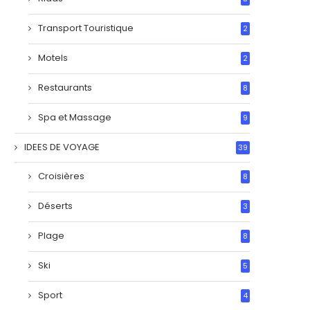
Transport Touristique
2
Motels
2
Restaurants
8
Spa et Massage
9
IDEES DE VOYAGE
39
Croisières
8
Déserts
3
Plage
8
Ski
5
Sport
4