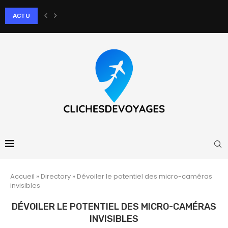
ACTU
Comment le massage aux pierres chaudes apaise-t-il les douleurs artic
Accueil
»
Directory
»
Dévoiler le potentiel des micro-caméras
invisibles
DÉVOILER LE POTENTIEL DES MICRO-CAMÉRAS
INVISIBLES