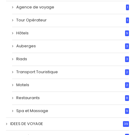
Agence de voyage
1
Tour Opérateur
1
Hôtels
9
Auberges
3
Riads
3
Transport Touristique
2
Motels
2
Restaurants
8
Spa et Massage
9
IDEES DE VOYAGE
39