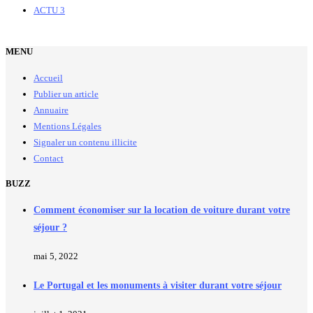
ACTU
3
MENU
Accueil
Publier un article
Annuaire
Mentions Légales
Signaler un contenu illicite
Contact
BUZZ
Comment économiser sur la location de voiture durant votre
séjour ?
mai 5, 2022
Le Portugal et les monuments à visiter durant votre séjour