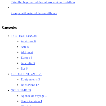
Dévoiler le potentiel des micro-caméras invisibles
Comparatif matériel de surveillance
Categories
DESTINATIONS
38
Amérique
6
Asie
5
Afrique
4
Europe
8
Australie
3
Îles
6
GUIDE DE VOYAGE
20
Equipements
3
Bons Plans
12
TOURISME
39
Agence de voyage
1
Tour Opérateur
1