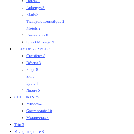
Hôtels
9
Auberges
3
Riads
3
Transport Touristique
2
Motels
2
Restaurants
8
Spa et Massage
9
IDEES DE VOYAGE
39
Croisières
8
Déserts
3
Plage
8
Ski
5
Sport
4
Nature
5
CULTURES
25
Musées
4
Gastronomie
10
Monuments
4
Trip
3
Voyage organisé
8