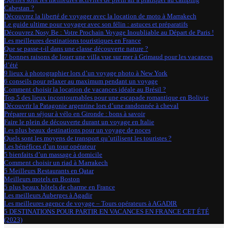
Cabestan ?
Découvrez la liberté de voyager avec la location de moto à Marrakech
Le guide ultime pour voyager avec son félin : astuces et préparatifs
Découvrez Nosy Be : Votre Prochain Voyage Inoubliable au Départ de Paris !
Les meilleures destinations touristiques en France
Que se passe-t-il dans une classe découverte nature ?
7 bonnes raisons de louer une villa vue sur mer à Grimaud pour les vacances
d’été
9 lieux à photographier lors d’un voyage photo à New York
6 conseils pour relaxer au maximum pendant un voyage
Comment choisir la location de vacances idéale au Brésil ?
Top 5 des lieux incontournables pour une escapade romantique en Bolivie
Découvrir la Patagonie argentine lors d’une randonnée à cheval
Préparer un séjour à vélo en Gironde : bons à savoir
Faire le plein de découverte durant un voyage en Italie
Les plus beaux destinations pour un voyage de noces
Quels sont les moyens de transport qu’utilisent les touristes ?
Les bénéfices d’un tour opérateur
5 bienfaits d’un massage à domicile
Comment choisir un riad à Marrakech
5 Meilleurs Restaurants en Qatar
Meilleurs motels en Boston
5 plus beaux hôtels de charme en France
Les meilleurs Auberges à Agadir
Les meilleures agence de voyage – Tours opérateurs à AGADIR
5 DESTINATIONS POUR PARTIR EN VACANCES EN FRANCE CET ÉTÉ
(2023)