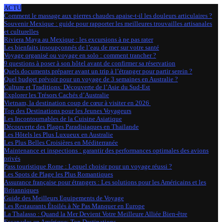
ACTU
Comment le massage aux pierres chaudes apaise-t-il les douleurs articulaires ?
Souvenir Mexique : guide pour rapporter les meilleures trouvailles artisanales
et culturelles
Riviera Maya au Mexique : les excursions à ne pas rater
Les bienfaits insoupçonnés de l’eau de mer sur votre santé
Voyage organisé ou voyage en solo : comment trancher ?
9 questions à poser à son hôtel avant de confirmer sa réservation
Quels documents préparer avant un trip à l’étranger pour partir serein ?
Quel budget prévoir pour un voyage de 3 semaines en Australie ?
Culture et Traditions: Découverte de l’Asie du Sud-Est
Explorer les Trésors Cachés d’Australie
Vietnam, la destination coup de cœur à visiter en 2026
Top des Destinations pour les Jeunes Voyageurs
Les Incontournables de la Cuisine Asiatique
Découverte des Plages Paradisiaques en Thaïlande
Les Hôtels les Plus Luxueux en Australie
Les Plus Belles Croisières en Méditerranée
Maintenance et inspections : garantir des performances optimales des avions
privés
Pass touristique Rome : Lequel choisir pour un voyage réussi ?
Les Spots de Plage les Plus Romantiques
Assurance française pour étrangers : Les solutions pour les Américains et les
Britanniques
Guide des Meilleurs Equipements de Voyage
Les Restaurants Étoilés à Ne Pas Manquer en Europe
La Thalasso : Quand la Mer Devient Votre Meilleure Alliée Bien-être
Escapades en Amérique: Top Destinations