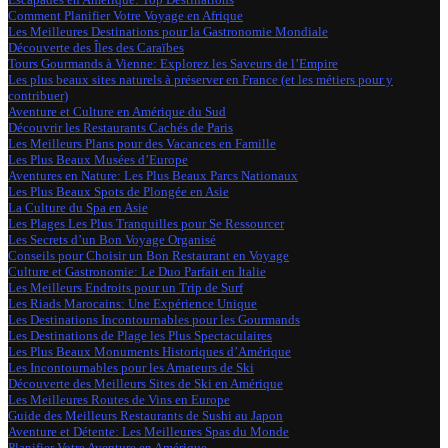
Comment Planifier Votre Voyage en Afrique
Les Meilleures Destinations pour la Gastronomie Mondiale
Découverte des Îles des Caraïbes
Tours Gourmands à Vienne: Explorez les Saveurs de l’Empire
Les plus beaux sites naturels à préserver en France (et les métiers pour y
contribuer)
Aventure et Culture en Amérique du Sud
Découvrir les Restaurants Cachés de Paris
Les Meilleurs Plans pour des Vacances en Famille
Les Plus Beaux Musées d’Europe
Aventures en Nature: Les Plus Beaux Parcs Nationaux
Les Plus Beaux Spots de Plongée en Asie
La Culture du Spa en Asie
Les Plages Les Plus Tranquilles pour Se Ressourcer
Les Secrets d’un Bon Voyage Organisé
Conseils pour Choisir un Bon Restaurant en Voyage
Culture et Gastronomie: Le Duo Parfait en Italie
Les Meilleurs Endroits pour un Trip de Surf
Les Riads Marocains: Une Expérience Unique
Les Destinations Incontournables pour les Gourmands
Les Destinations de Plage les Plus Spectaculaires
Les Plus Beaux Monuments Historiques d’Amérique
Les Incontournables pour les Amateurs de Ski
Découverte des Meilleurs Sites de Ski en Amérique
Les Meilleures Routes de Vins en Europe
Guide des Meilleurs Restaurants de Sushi au Japon
Aventure et Détente: Les Meilleures Spas du Monde
Planifier Votre Aventure en Amérique