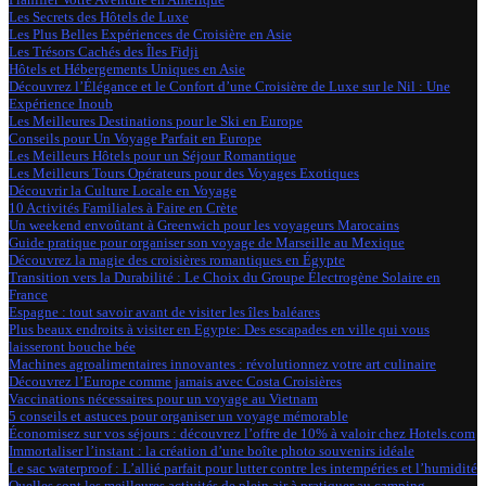
Les Secrets des Hôtels de Luxe
Les Plus Belles Expériences de Croisière en Asie
Les Trésors Cachés des Îles Fidji
Hôtels et Hébergements Uniques en Asie
Découvrez l’Élégance et le Confort d’une Croisière de Luxe sur le Nil : Une
Expérience Inoub
Les Meilleures Destinations pour le Ski en Europe
Conseils pour Un Voyage Parfait en Europe
Les Meilleurs Hôtels pour un Séjour Romantique
Les Meilleurs Tours Opérateurs pour des Voyages Exotiques
Découvrir la Culture Locale en Voyage
10 Activités Familiales à Faire en Crète
Un weekend envoûtant à Greenwich pour les voyageurs Marocains
Guide pratique pour organiser son voyage de Marseille au Mexique
Découvrez la magie des croisières romantiques en Égypte
Transition vers la Durabilité : Le Choix du Groupe Électrogène Solaire en
France
Espagne : tout savoir avant de visiter les îles baléares
Plus beaux endroits à visiter en Egypte: Des escapades en ville qui vous
laisseront bouche bée
Machines agroalimentaires innovantes : révolutionnez votre art culinaire
Découvrez l’Europe comme jamais avec Costa Croisières
Vaccinations nécessaires pour un voyage au Vietnam
5 conseils et astuces pour organiser un voyage mémorable
Économisez sur vos séjours : découvrez l’offre de 10% à valoir chez Hotels.com
Immortaliser l’instant : la création d’une boîte photo souvenirs idéale
Le sac waterproof : L’allié parfait pour lutter contre les intempéries et l’humidité
Quelles sont les meilleures activités de plein air à pratiquer au camping