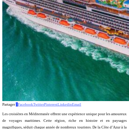
Partager
0
Facebook
Twitter
Pinterest
Linkedin
Email
Les croisières en Méditerranée offrent une expérience unique pour les amoureux
de voyages maritimes. Cette région, riche en histoire et en paysages
magnifiques, séduit chaque année de nombreux touristes. De la Côte d’Azur à la