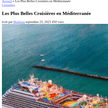
Accueil
»
Les Plus Belles Croisières en Méditerranée
Croisières
Les Plus Belles Croisières en Méditerranée
écrit par
Mialisoa
septembre 25, 2025
450
vues