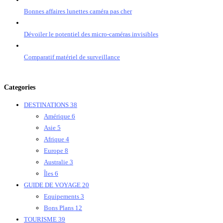
Bonnes affaires lunettes caméra pas cher
Dévoiler le potentiel des micro-caméras invisibles
Comparatif matériel de surveillance
Categories
DESTINATIONS
38
Amérique
6
Asie
5
Afrique
4
Europe
8
Australie
3
Îles
6
GUIDE DE VOYAGE
20
Equipements
3
Bons Plans
12
TOURISME
39