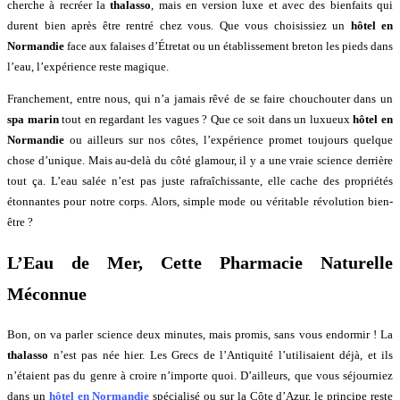
cherche à recréer la
thalasso
, mais en version luxe et avec des bienfaits qui
durent bien après être rentré chez vous. Que vous choisissiez un
hôtel en
Normandie
face aux falaises d’Étretat ou un établissement breton les pieds dans
l’eau, l’expérience reste magique.
Franchement, entre nous, qui n’a jamais rêvé de se faire chouchouter dans un
spa marin
tout en regardant les vagues ? Que ce soit dans un luxueux
hôtel en
Normandie
ou ailleurs sur nos côtes, l’expérience promet toujours quelque
chose d’unique. Mais au-delà du côté glamour, il y a une vraie science derrière
tout ça. L’eau salée n’est pas juste rafraîchissante, elle cache des propriétés
étonnantes pour notre corps. Alors, simple mode ou véritable révolution bien-
être ?
L’Eau de Mer, Cette Pharmacie Naturelle
Méconnue
Bon, on va parler science deux minutes, mais promis, sans vous endormir ! La
thalasso
n’est pas née hier. Les Grecs de l’Antiquité l’utilisaient déjà, et ils
n’étaient pas du genre à croire n’importe quoi. D’ailleurs, que vous séjourniez
dans un
hôtel en Normandie
spécialisé ou sur la Côte d’Azur, le principe reste