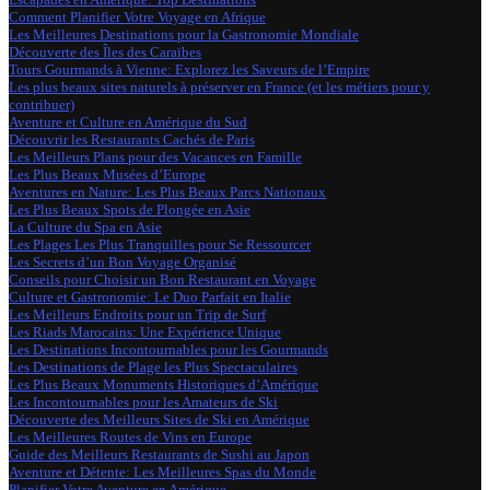
Comment Planifier Votre Voyage en Afrique
Les Meilleures Destinations pour la Gastronomie Mondiale
Découverte des Îles des Caraïbes
Tours Gourmands à Vienne: Explorez les Saveurs de l’Empire
Les plus beaux sites naturels à préserver en France (et les métiers pour y
contribuer)
Aventure et Culture en Amérique du Sud
Découvrir les Restaurants Cachés de Paris
Les Meilleurs Plans pour des Vacances en Famille
Les Plus Beaux Musées d’Europe
Aventures en Nature: Les Plus Beaux Parcs Nationaux
Les Plus Beaux Spots de Plongée en Asie
La Culture du Spa en Asie
Les Plages Les Plus Tranquilles pour Se Ressourcer
Les Secrets d’un Bon Voyage Organisé
Conseils pour Choisir un Bon Restaurant en Voyage
Culture et Gastronomie: Le Duo Parfait en Italie
Les Meilleurs Endroits pour un Trip de Surf
Les Riads Marocains: Une Expérience Unique
Les Destinations Incontournables pour les Gourmands
Les Destinations de Plage les Plus Spectaculaires
Les Plus Beaux Monuments Historiques d’Amérique
Les Incontournables pour les Amateurs de Ski
Découverte des Meilleurs Sites de Ski en Amérique
Les Meilleures Routes de Vins en Europe
Guide des Meilleurs Restaurants de Sushi au Japon
Aventure et Détente: Les Meilleures Spas du Monde
Planifier Votre Aventure en Amérique