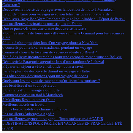
Cabestan ?
Découvrez la liberté de voyager avec la location de moto à Marrakech
Le guide ultime pour voyager avec son félin : astuces et préparatifs
Découvrez Nosy Be : Votre Prochain Voyage Inoubliable au Départ de Paris !
Les meilleures destinations touristiques en France
Que se passe-t-il dans une classe découverte nature ?
7 bonnes raisons de louer une villa vue sur mer à Grimaud pour les vacances
d’été
9 lieux à photographier lors d’un voyage photo à New York
6 conseils pour relaxer au maximum pendant un voyage
Comment choisir la location de vacances idéale au Brésil ?
Top 5 des lieux incontournables pour une escapade romantique en Bolivie
Découvrir la Patagonie argentine lors d’une randonnée à cheval
Préparer un séjour à vélo en Gironde : bons à savoir
Faire le plein de découverte durant un voyage en Italie
Les plus beaux destinations pour un voyage de noces
Quels sont les moyens de transport qu’utilisent les touristes ?
Les bénéfices d’un tour opérateur
5 bienfaits d’un massage à domicile
Comment choisir un riad à Marrakech
5 Meilleurs Restaurants en Qatar
Meilleurs motels en Boston
5 plus beaux hôtels de charme en France
Les meilleurs Auberges à Agadir
Les meilleures agence de voyage – Tours opérateurs à AGADIR
5 DESTINATIONS POUR PARTIR EN VACANCES EN FRANCE CET ÉTÉ
(2023)