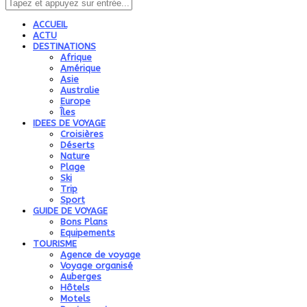
ACCUEIL
ACTU
DESTINATIONS
Afrique
Amérique
Asie
Australie
Europe
Îles
IDEES DE VOYAGE
Croisières
Déserts
Nature
Plage
Ski
Trip
Sport
GUIDE DE VOYAGE
Bons Plans
Equipements
TOURISME
Agence de voyage
Voyage organisé
Auberges
Hôtels
Motels