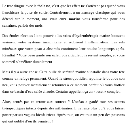
Le truc dingue avec la
thalasso
, c’est que les effets ne s’arrêtent pas quand vous
franchissez la porte de sortie. Contrairement à un massage classique qui vous
détend sur le moment, une vraie
cure marine
vous transforme pour des
semaines, parfois des mois.
Des études récentes l’ont prouvé : les
soins d’hydrothérapie
marine boostent
vraiment votre système immunitaire et réduisent l’inflammation. Les sels
minéraux que votre peau a absorbés continuent leur boulot longtemps après.
Résultat ? Votre peau garde son éclat, vos articulations restent souples, et votre
sommeil s’améliore durablement.
Mais il y a autre chose. Cette bulle de sérénité marine s’installe dans votre tête
comme un refuge permanent. Quand le stress quotidien repointe le bout de son
nez, vous pouvez mentalement retourner à ce moment parfait où vous flottiez
dans ce bassin d’eau salée chaude. Certains appellent ça un « reset » complet.
Alors, tentés par ce retour aux sources ? L’océan a gardé tous ses secrets
thérapeutiques intacts depuis des millénaires. Il ne reste plus qu’à vous laisser
porter par ses vagues bienfaitrices. Après tout, on est tous un peu des poissons
qui ont oublié d’où ils venaient !