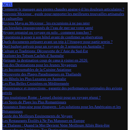
ACTU
Comment le massage aux pierres chaudes apaise-t-il les douleurs articulaires ?
Souvenir Mexique : guide pour rapporter les meilleures trouvailles artisanales
et culturelles
Riviera Maya au Mexique : les excursions à ne pas rater
Les bienfaits insoupçonnés de l’eau de mer sur votre santé
Voyage organisé ou voyage en solo : comment trancher ?
9 questions à poser à son hôtel avant de confirmer sa réservation
Quels documents préparer avant un trip à l’étranger pour partir serein ?
Quel budget prévoir pour un voyage de 3 semaines en Australie ?
Culture et Traditions: Découverte de l’Asie du Sud-Est
Explorer les Trésors Cachés d’Australie
Vietnam, la destination coup de cœur à visiter en 2026
Top des Destinations pour les Jeunes Voyageurs
Les Incontournables de la Cuisine Asiatique
Découverte des Plages Paradisiaques en Thaïlande
Les Hôtels les Plus Luxueux en Australie
Les Plus Belles Croisières en Méditerranée
Maintenance et inspections : garantir des performances optimales des avions
privés
Pass touristique Rome : Lequel choisir pour un voyage réussi ?
Les Spots de Plage les Plus Romantiques
Assurance française pour étrangers : Les solutions pour les Américains et les
Britanniques
Guide des Meilleurs Equipements de Voyage
Les Restaurants Étoilés à Ne Pas Manquer en Europe
La Thalasso : Quand la Mer Devient Votre Meilleure Alliée Bien-être
Escapades en Amérique: Top Destinations