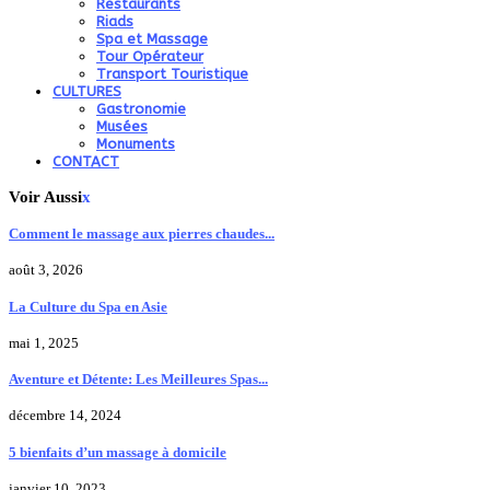
Restaurants
Riads
Spa et Massage
Tour Opérateur
Transport Touristique
CULTURES
Gastronomie
Musées
Monuments
CONTACT
Voir Aussi
x
Comment le massage aux pierres chaudes...
août 3, 2026
La Culture du Spa en Asie
mai 1, 2025
Aventure et Détente: Les Meilleures Spas...
décembre 14, 2024
5 bienfaits d’un massage à domicile
janvier 10, 2023