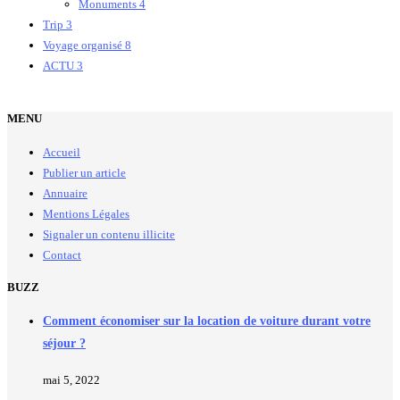
Monuments
4
Trip
3
Voyage organisé
8
ACTU
3
MENU
Accueil
Publier un article
Annuaire
Mentions Légales
Signaler un contenu illicite
Contact
BUZZ
Comment économiser sur la location de voiture durant votre
séjour ?
mai 5, 2022