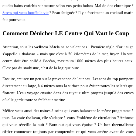
ou des bains enrichis sur mesure selon vos petits bobos. Mal de dos chronique ?
Stress qui vous bouffe la vie
? Peau fatiguée ? Il y a forcément un cocktail marin
fait pour vous.
Comment Dénicher LE Centre Qui Vaut le Coup
Attention, tous les
wellness hôtels
ne se valent pas ! Première règle d’or : si ça
s’appelle « thalasso » mais que c’est à 50 kilomètres de la mer, fuyez. Un vrai
centre doit être collé à l’océan, maximum 1000 mètres des plus hautes eaux.
C’est pas du snobisme, c’est de la logique pure.
Ensuite, creusez un peu sur la provenance de leur eau. Les tops du top pompent
directement au large, à 4 mètres sous la surface pour éviter toutes les saletés qui
flottent. L’eau voyage ensuite dans des tuyaux ultra-propres jusqu’à des cuves
où elle garde toute sa fraîcheur marine.
Méfiez-vous aussi des usines à soins qui vous balancent le même programme à
tous. La vraie
thalasso
, elle s’adapte à vous. Problème de circulation ? Arthrose
qui vous réveille la nuit ? Burn-out qui vous épuise ? Un bon
thermalisme
côtier
commence toujours par comprendre ce qui vous amène avant de vous