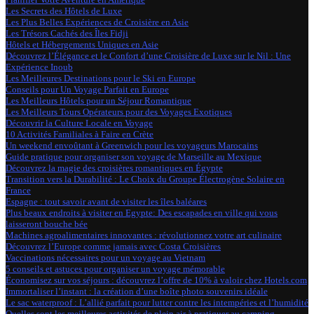
Les Secrets des Hôtels de Luxe
Les Plus Belles Expériences de Croisière en Asie
Les Trésors Cachés des Îles Fidji
Hôtels et Hébergements Uniques en Asie
Découvrez l’Élégance et le Confort d’une Croisière de Luxe sur le Nil : Une
Expérience Inoub
Les Meilleures Destinations pour le Ski en Europe
Conseils pour Un Voyage Parfait en Europe
Les Meilleurs Hôtels pour un Séjour Romantique
Les Meilleurs Tours Opérateurs pour des Voyages Exotiques
Découvrir la Culture Locale en Voyage
10 Activités Familiales à Faire en Crète
Un weekend envoûtant à Greenwich pour les voyageurs Marocains
Guide pratique pour organiser son voyage de Marseille au Mexique
Découvrez la magie des croisières romantiques en Égypte
Transition vers la Durabilité : Le Choix du Groupe Électrogène Solaire en
France
Espagne : tout savoir avant de visiter les îles baléares
Plus beaux endroits à visiter en Egypte: Des escapades en ville qui vous
laisseront bouche bée
Machines agroalimentaires innovantes : révolutionnez votre art culinaire
Découvrez l’Europe comme jamais avec Costa Croisières
Vaccinations nécessaires pour un voyage au Vietnam
5 conseils et astuces pour organiser un voyage mémorable
Économisez sur vos séjours : découvrez l’offre de 10% à valoir chez Hotels.com
Immortaliser l’instant : la création d’une boîte photo souvenirs idéale
Le sac waterproof : L’allié parfait pour lutter contre les intempéries et l’humidité
Quelles sont les meilleures activités de plein air à pratiquer au camping