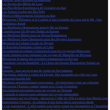
Les Secrets des Hôtels de Luxe
Les Plus Belles Expériences de Croisière en Asie
Les Trésors Cachés des Îles Fidji
Hôtels et Hébergements Uniques en Asie
Découvrez l’Élégance et le Confort d’une Croisière de Luxe sur le Nil : Une
Expérience Inoub
Les Meilleures Destinations pour le Ski en Europe
Conseils pour Un Voyage Parfait en Europe
Les Meilleurs Hôtels pour un Séjour Romantique
Les Meilleurs Tours Opérateurs pour des Voyages Exotiques
Découvrir la Culture Locale en Voyage
10 Activités Familiales à Faire en Crète
Un weekend envoûtant à Greenwich pour les voyageurs Marocains
Guide pratique pour organiser son voyage de Marseille au Mexique
Découvrez la magie des croisières romantiques en Égypte
Transition vers la Durabilité : Le Choix du Groupe Électrogène Solaire en
France
Espagne : tout savoir avant de visiter les îles baléares
Plus beaux endroits à visiter en Egypte: Des escapades en ville qui vous
laisseront bouche bée
Machines agroalimentaires innovantes : révolutionnez votre art culinaire
Découvrez l’Europe comme jamais avec Costa Croisières
Vaccinations nécessaires pour un voyage au Vietnam
5 conseils et astuces pour organiser un voyage mémorable
Économisez sur vos séjours : découvrez l’offre de 10% à valoir chez Hotels.com
Immortaliser l’instant : la création d’une boîte photo souvenirs idéale
Le sac waterproof : L’allié parfait pour lutter contre les intempéries et l’humidité
Quelles sont les meilleures activités de plein air à pratiquer au camping