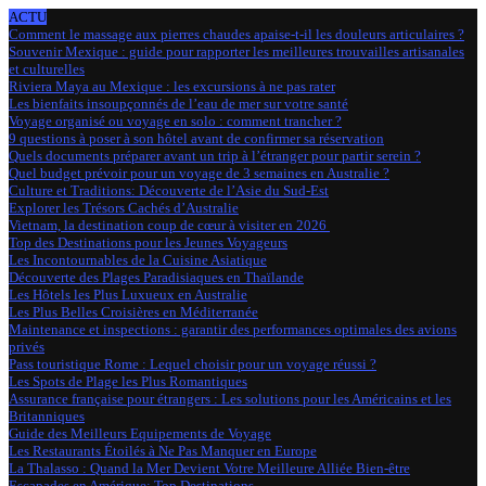
ACTU
Comment le massage aux pierres chaudes apaise-t-il les douleurs articulaires ?
Souvenir Mexique : guide pour rapporter les meilleures trouvailles artisanales
et culturelles
Riviera Maya au Mexique : les excursions à ne pas rater
Les bienfaits insoupçonnés de l’eau de mer sur votre santé
Voyage organisé ou voyage en solo : comment trancher ?
9 questions à poser à son hôtel avant de confirmer sa réservation
Quels documents préparer avant un trip à l’étranger pour partir serein ?
Quel budget prévoir pour un voyage de 3 semaines en Australie ?
Culture et Traditions: Découverte de l’Asie du Sud-Est
Explorer les Trésors Cachés d’Australie
Vietnam, la destination coup de cœur à visiter en 2026
Top des Destinations pour les Jeunes Voyageurs
Les Incontournables de la Cuisine Asiatique
Découverte des Plages Paradisiaques en Thaïlande
Les Hôtels les Plus Luxueux en Australie
Les Plus Belles Croisières en Méditerranée
Maintenance et inspections : garantir des performances optimales des avions
privés
Pass touristique Rome : Lequel choisir pour un voyage réussi ?
Les Spots de Plage les Plus Romantiques
Assurance française pour étrangers : Les solutions pour les Américains et les
Britanniques
Guide des Meilleurs Equipements de Voyage
Les Restaurants Étoilés à Ne Pas Manquer en Europe
La Thalasso : Quand la Mer Devient Votre Meilleure Alliée Bien-être
Escapades en Amérique: Top Destinations