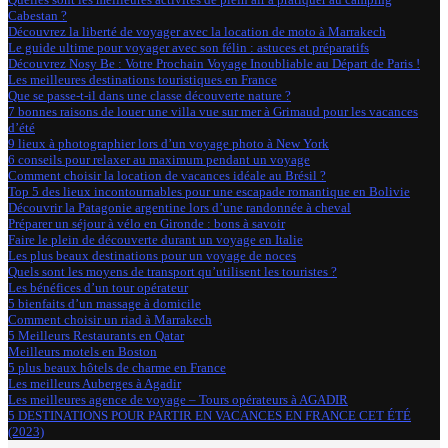
Cabestan ?
Découvrez la liberté de voyager avec la location de moto à Marrakech
Le guide ultime pour voyager avec son félin : astuces et préparatifs
Découvrez Nosy Be : Votre Prochain Voyage Inoubliable au Départ de Paris !
Les meilleures destinations touristiques en France
Que se passe-t-il dans une classe découverte nature ?
7 bonnes raisons de louer une villa vue sur mer à Grimaud pour les vacances
d’été
9 lieux à photographier lors d’un voyage photo à New York
6 conseils pour relaxer au maximum pendant un voyage
Comment choisir la location de vacances idéale au Brésil ?
Top 5 des lieux incontournables pour une escapade romantique en Bolivie
Découvrir la Patagonie argentine lors d’une randonnée à cheval
Préparer un séjour à vélo en Gironde : bons à savoir
Faire le plein de découverte durant un voyage en Italie
Les plus beaux destinations pour un voyage de noces
Quels sont les moyens de transport qu’utilisent les touristes ?
Les bénéfices d’un tour opérateur
5 bienfaits d’un massage à domicile
Comment choisir un riad à Marrakech
5 Meilleurs Restaurants en Qatar
Meilleurs motels en Boston
5 plus beaux hôtels de charme en France
Les meilleurs Auberges à Agadir
Les meilleures agence de voyage – Tours opérateurs à AGADIR
5 DESTINATIONS POUR PARTIR EN VACANCES EN FRANCE CET ÉTÉ
(2023)