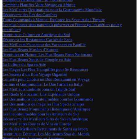
Comment Planifier Votre Voyage en Afrique
Les Meilleures Destinations pour la Gastronomie Mondiale
Découverte des Îles des Caraïbes
Tours Gourmands à Vienne: Explorez les Saveurs de l’Empire
Les plus beaux sites naturels à préserver en France (et les métiers pour y
contribuer)
Aventure et Culture en Amérique du Sud
Découvrir les Restaurants Cachés de Paris
Les Meilleurs Plans pour des Vacances en Famille
Les Plus Beaux Musées d’Europe
Aventures en Nature: Les Plus Beaux Parcs Nationaux
Les Plus Beaux Spots de Plongée en Asie
La Culture du Spa en Asie
Les Plages Les Plus Tranquilles pour Se Ressourcer
Les Secrets d’un Bon Voyage Organisé
Conseils pour Choisir un Bon Restaurant en Voyage
Culture et Gastronomie: Le Duo Parfait en Italie
Les Meilleurs Endroits pour un Trip de Surf
Les Riads Marocains: Une Expérience Unique
Les Destinations Incontournables pour les Gourmands
Les Destinations de Plage les Plus Spectaculaires
Les Plus Beaux Monuments Historiques d’Amérique
Les Incontournables pour les Amateurs de Ski
Découverte des Meilleurs Sites de Ski en Amérique
Les Meilleures Routes de Vins en Europe
Guide des Meilleurs Restaurants de Sushi au Japon
Aventure et Détente: Les Meilleures Spas du Monde
Planifier Votre Aventure en Amérique