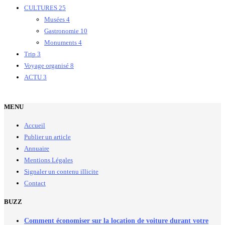
CULTURES
25
Musées
4
Gastronomie
10
Monuments
4
Trip
3
Voyage organisé
8
ACTU
3
MENU
Accueil
Publier un article
Annuaire
Mentions Légales
Signaler un contenu illicite
Contact
BUZZ
Comment économiser sur la location de voiture durant votre