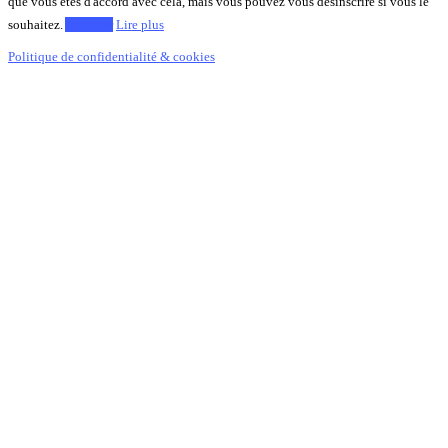
que vous êtes d'accord avec cela, mais vous pouvez vous désinscrire si vous le
souhaitez.
Accepter
Lire plus
Politique de confidentialité & cookies